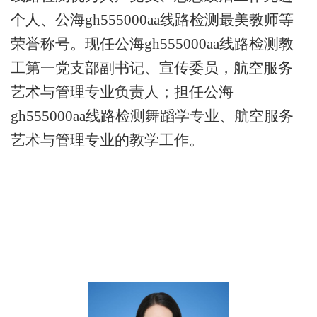
个人、公海gh555000aa线路检测最美教师等
荣誉称号。现任公海gh555000aa线路检测教
工第一党支部副书记、宣传委员，航空服务
艺术与管理专业负责人；担任公海
gh555000aa线路检测舞蹈学专业、航空服务
艺术与管理专业的教学工作。