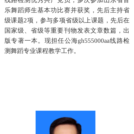
乐舞蹈师生基本功比赛并获奖，先后主持省
级课题2项，参与多项省级以上课题，先后在
国家级、省级等重要刊物发表文章数篇，出
版专著一本。现担任公海gh555000aa线路检
测舞蹈专业课程教学工作。