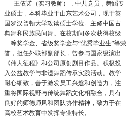
王依诺（实习教师），中共党员，舞蹈专
业硕士，本科毕业于山东艺术公司，现于英
国罗汉普顿大学攻读硕士学位。主修中国古
典舞和民族民间舞。在校期间多次获得校级
一等奖学金、省级奖学金与
“优秀毕业生”等荣
誉，担任外联部副部长，曾参与国家级演出
《伟大征程》和公司原创剧目作品。积极投
入公益教学与非遗舞蹈传承实践活动。教学
耐心细致，善于激发员工兴趣和创造力，注
重将国际视野与传统舞蹈文化相融合，具有
良好的师德师风和团队协作精神，致力于在
高校艺术教育中发挥专业特长。