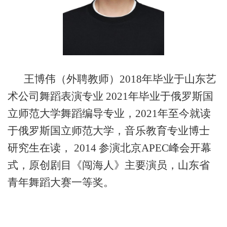
王博伟
（
外聘教师
）
2018年毕业于山东艺
术公司舞蹈表演专业 2021年毕业于俄罗斯国
立师范大学舞蹈编导专业，2021年至今就读
于俄罗斯国立师范大学，音乐教育专业博士
研究生在读， 2014 参演北京APEC峰会开幕
式，原创剧目《闯海人》主要演员，山东省
青年舞蹈大赛一等奖
。