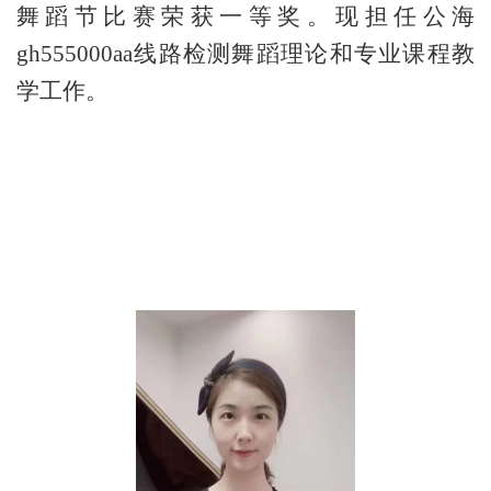
舞蹈节比赛荣获一等奖。现担任公海
gh555000aa线路检测舞蹈理论和专业课程教
学工作。