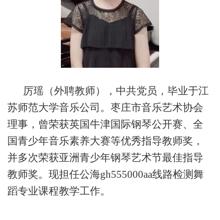
厉瑶
（
外聘教师
）
，中共党员，毕业于江
苏师范大学音乐公司。枣庄市音乐艺术协会
理事，曾荣获英国牛津国际钢琴公开赛、全
国青少年音乐素养大赛等优秀指导教师奖，
并多次荣获亚洲青少年钢琴艺术节最佳指导
教师奖。现担任公海gh555000aa线路检测舞
蹈专业课程教学工作。