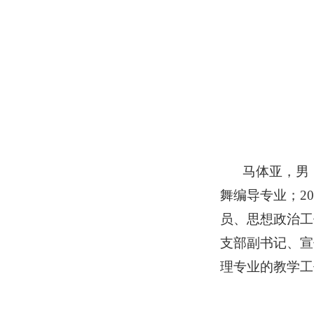
马体亚，男
舞编导专业；2
员、思想政治工作
支部副书记、宣
理专业的教学工