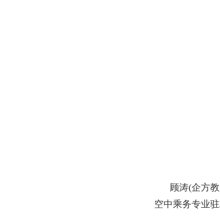
顾涛(企方
空中乘务专业驻