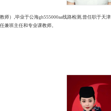
教师）,毕业于公海gh555000aa线路检测,曾任
任兼班主任和专业课教师。