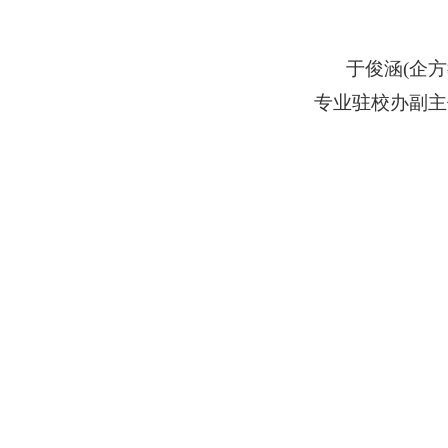
于俊涵(企方
专业驻校办副主