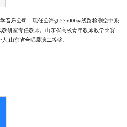
乐公司，现任公海gh555000aa线路检测空中乘
践教研室专任教师。山东省高校青年教师教学比赛一
人,山东省合唱展演二等奖。