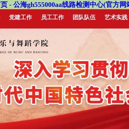
页 - 公海gh555000aa线路检测中心(官方网
聘
党建工作
员工工作
团队队伍
艺术实践